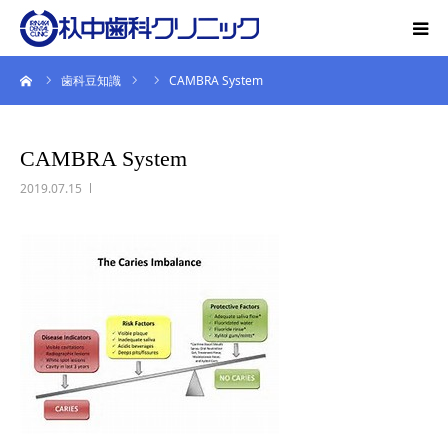
ーム
歯科豆知識
CAMBRA System
初診の方
CAMBRA System
院の紹介
2019.07.15
特長
診療内容
設備
オーラルフレイル