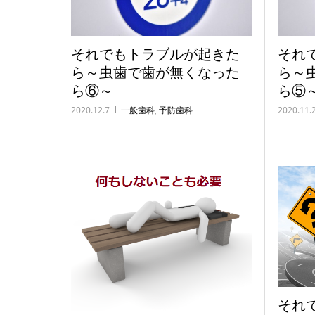
それでもトラブルが起きた
それ
ら～虫歯で歯が無くなった
ら～
ら⑥～
ら⑤
2020.12.7
一般歯科
,
予防歯科
2020.11.
それ