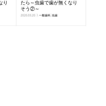
なり
たら～虫歯で歯が無くなり
そう②～
2020.03.20
一般歯科
,
虫歯