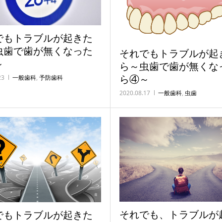
でもトラブルが起きた
虫歯で歯が無くなった
それでもトラブルが起
～
ら～虫歯で歯が無くな
ら④～
23
一般歯科
,
予防歯科
2020.08.17
一般歯科
,
虫歯
それでも、トラブルが
でもトラブルが起きた