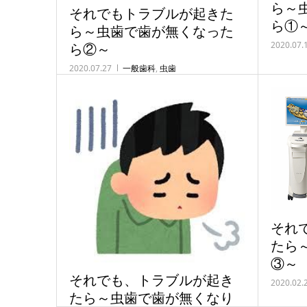
ら～
それでもトラブルが起きた
ら①
ら～虫歯で歯が無くなった
2020.07.
ら②～
2020.07.27
一般歯科
,
虫歯
それ
たら
③～
それでも、トラブルが起き
2020.02.
たら～虫歯で歯が無くなり