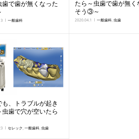
たら～虫歯で歯が無く
虫歯で歯が無くなった
そう③～
～
2020.04.1
一般歯科
,
虫歯
13
一般歯科
でも、トラブルが起き
～虫歯で穴が空いたら
23
セレック
,
一般歯科
,
虫歯