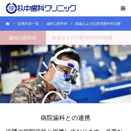
ーム
診療内容一覧
歯科口腔外科
抜歯および口腔周囲外科治療
初診の方
歯科口腔外科
抜歯および口腔周囲外科治療
院の紹介
特長
診療内容
設備
病院歯科との連携
オーラルフレイル