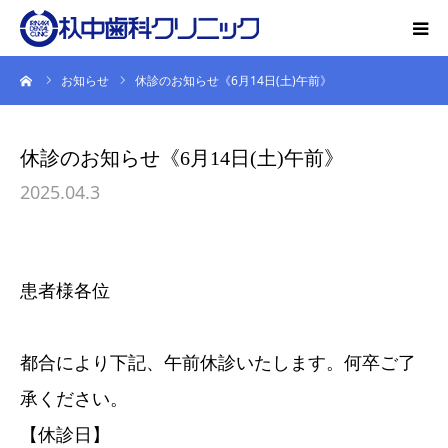
ーム
お知らせ
休診のお知らせ《6月14日(土)午前》
初診の方
院の紹介
休診のお知らせ《6月14日(土)午前》
2025.04.3
特長
患者様各位
診療内容
都合により下記、午前休診いたします。何卒ご了
設備
承ください。
【休診日】
オーラルフレイル